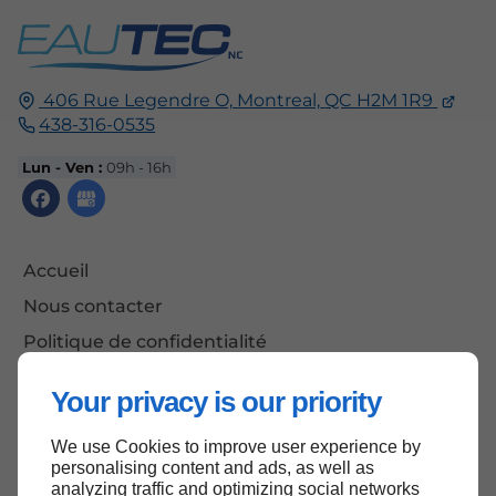
406 Rue Legendre O,
Montreal,
QC H2M 1R9
438-316-0535
Lun - Ven :
09h - 16h
Accueil
Nous contacter
Politique de confidentialité
Plan du site
Your privacy is our priority
We use Cookies to improve user experience by
personalising content and ads, as well as
Haut de page
analyzing traffic and optimizing social networks